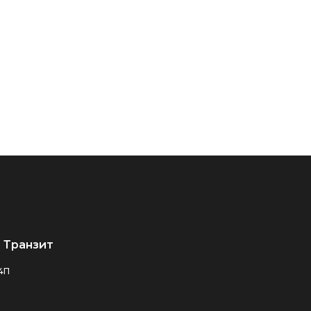
 Транзит
24П