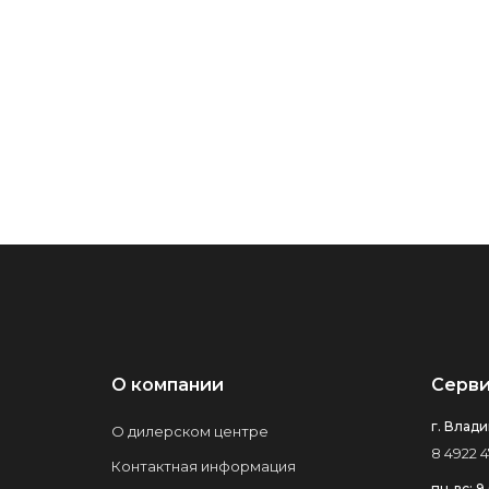
О компании
Серви
г. Влади
О дилерском центре
8 4922 4
Контактная информация
пн-вс: 9