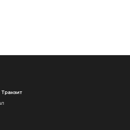
 Транзит
24П